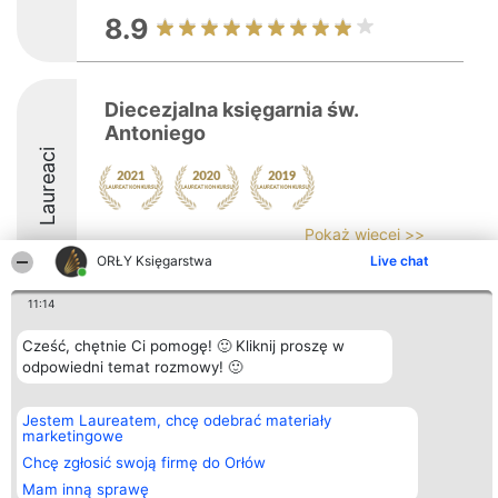
8.9
Diecezjalna księgarnia św.
Antoniego
Laureaci
Pokaż więcej >>
ORŁY Księgarstwa
Live chat
11:14
Cześć, chętnie Ci pomogę! 🙂 Kliknij proszę w
Organizator plebiscytu
Plebiscyt
Kontakt
odpowiedni temat rozmowy! 🙂
Bright Side Solutions sp. z o.
Laureaci
Kontakt
o. sp. k.
Lista
ul. Ruska 22
wszystkich
Jestem Laureatem, chcę odebrać materiały
Wrocław 50-079
Laureatów
marketingowe
KRS 0000749100 | Regon
Zasady
381313360 | NIP 8943132676
Regulamin
Chcę zgłosić swoją firmę do Orłów
+48 508 492 400
Polityka
Mam inną sprawę
Prywatności