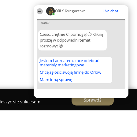
ORŁY Księgarstwa
Live chat
04:49
Cześć, chętnie Ci pomogę! 🙂 Kliknij
proszę w odpowiedni temat
rozmowy! 🙂
Jestem Laureatem, chcę odebrać
materiały marketingowe
Chcę zgłosić swoją firmę do Orłów
Mam inną sprawę
Sprawdź
ieszyć się sukcesem.