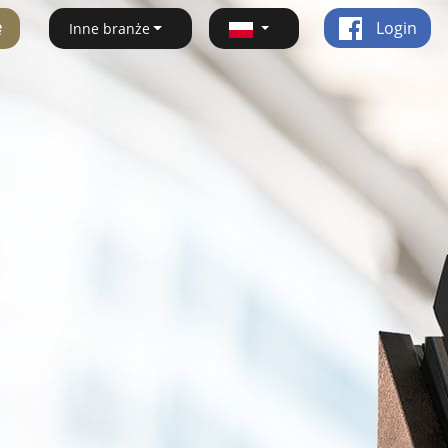
ę
Login
Inne branże