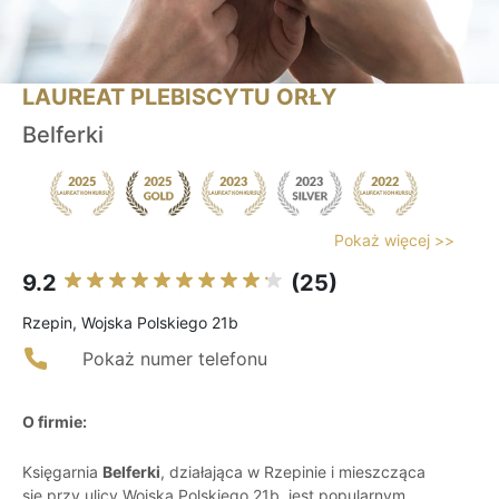
LAUREAT PLEBISCYTU ORŁY
Belferki
Pokaż więcej >>
9.2
(25)
Rzepin, Wojska Polskiego 21b
Pokaż numer telefonu
O firmie:
Księgarnia
Belferki
, działająca w Rzepinie i mieszcząca
się przy ulicy Wojska Polskiego 21b, jest popularnym