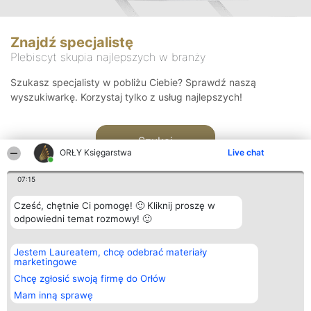
Znajdź specjalistę
Plebiscyt skupia najlepszych w branży
Szukasz specjalisty w pobliżu Ciebie? Sprawdź naszą
wyszukiwarkę. Korzystaj tylko z usług najlepszych!
Szukaj
ORŁY Księgarstwa
Live chat
07:15
Cześć, chętnie Ci pomogę! 🙂 Kliknij proszę w
odpowiedni temat rozmowy! 🙂
Organizator plebiscytu
Plebiscyt
Kontakt
Jestem Laureatem, chcę odebrać materiały
Bright Side Solutions sp. z o.
Laureaci
Kontakt
marketingowe
o. sp. k.
Lista
ul. Ruska 22
wszystkich
Chcę zgłosić swoją firmę do Orłów
Wrocław 50-079
Laureatów
Mam inną sprawę
KRS 0000749100 | Regon
Zasady
381313360 | NIP 8943132676
Regulamin