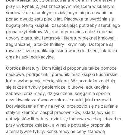
przy ul. Rynek 2, jest znaczącym miejscem w lokalnym
środowisku kulturalnym, działającym nieprzerwanie od
ponad dwudziestu pięciu lat. Placówka ta wyróżnia się
bogatą ofertą książek, zaspokajając potrzeby szerokiego
grona czytelników. W jej asortymencie znaleźć można
utwory z gatunku fantastyki, literatury pięknej krajowej i
zagranicznej, a także thrillery i kryminały. Dostępne są
również liczne publikacje skierowane do dzieci, jak bajki
oraz książki edukacyjne.
Oprócz literatury, Dom Książki proponuje także pomoce
naukowe, podręczniki, poradniki oraz książki kucharskie,
które wzbogacają ofertę sklepu. W sprzedaży znajdują
się także artykuły papiernicze, biurowe, edukacyjne
zabawki oraz mapy, dzięki czemu księgarnia spełnia
oczekiwania zarówno w zakresie nauki, jak i rozrywki.
Doświadczenie firmy na rynku przełożyło się na zaufanie
stałych klientów. Zespół pracowników, składający się z
entuzjastów literatury, dzieli się fachową wiedzą i doradza
przy wyborze książek, a w razie potrzeby proponuje
alternatywne tytuły. Konkurencyjne ceny stanowią