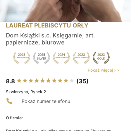
LAUREAT PLEBISCYTU ORŁY
Dom Książki s.c. Księgarnie, art.
papiernicze, biurowe
Pokaż więcej >>
8.8
(35)
Skwierzyna, Rynek 2
Pokaż numer telefonu
O firmie:
Dom Książki
s.c., zlokalizowana w centrum Skwierzyny