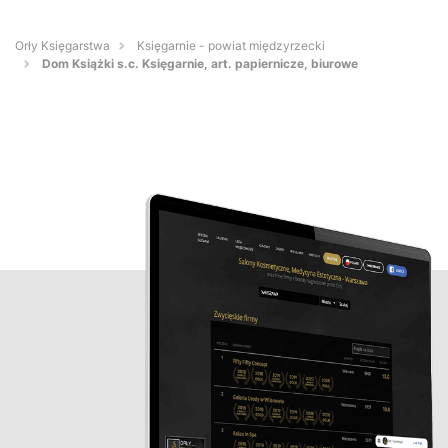
Orły Księgarstwa
Księgarnie - powiat międzyrzecki
Dom Książki s.c. Księgarnie, art. papiernicze, biurowe