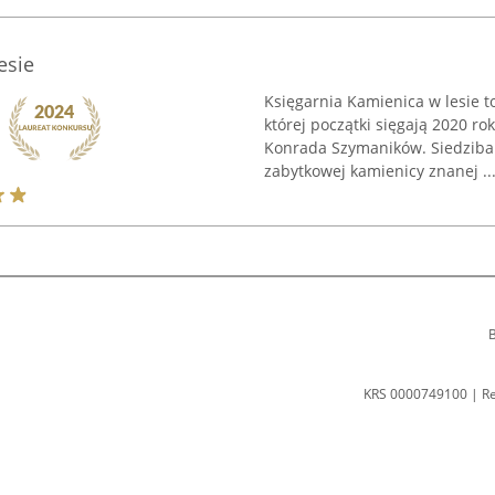
esie
Księgarnia Kamienica w lesie t
której początki sięgają 2020 ro
Konrada Szymaników. Siedziba m
zabytkowej kamienicy znanej ..
B
KRS 0000749100 | R