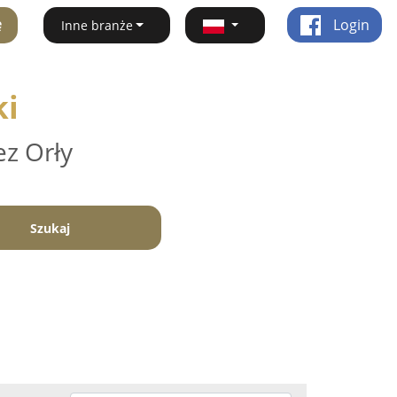
ę
Login
Inne branże
ki
ez Orły
Szukaj