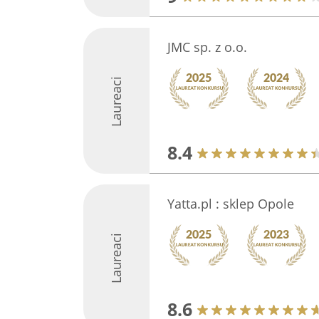
JMC sp. z o.o.
Laureaci
8.4
Yatta.pl : sklep Opole
Laureaci
8.6