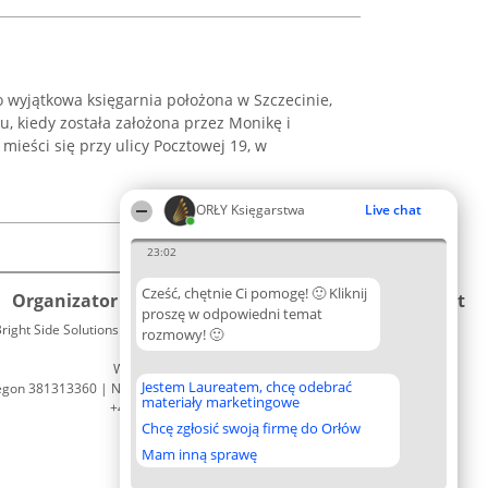
o wyjątkowa księgarnia położona w Szczecinie,
ku, kiedy została założona przez Monikę i
ieści się przy ulicy Pocztowej 19, w
.
ORŁY Księgarstwa
Live chat
23:02
Cześć, chętnie Ci pomogę! 🙂 Kliknij
Organizator plebiscytu
Plebiscyt
Kontakt
proszę w odpowiedni temat
right Side Solutions sp. z o. o. sp. k.
Laureaci
rozmowy! 🙂
Kontakt
ul. Ruska 22
Lista
Wrocław 50-079
wszystkich
Jestem Laureatem, chcę odebrać
egon 381313360 | NIP 8943132676
Laureatów
materiały marketingowe
+48 508 492 400
Zasady
Chcę zgłosić swoją firmę do Orłów
Regulamin
Polityka
Mam inną sprawę
Prywatności