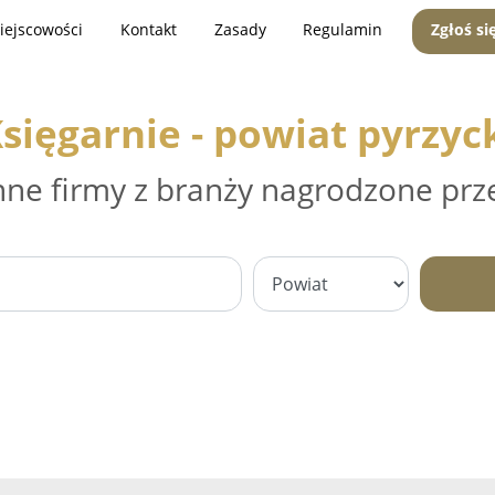
iejscowości
Kontakt
Zasady
Regulamin
Zgłoś si
sięgarnie - powiat pyrzyc
nne firmy z branży nagrodzone prz