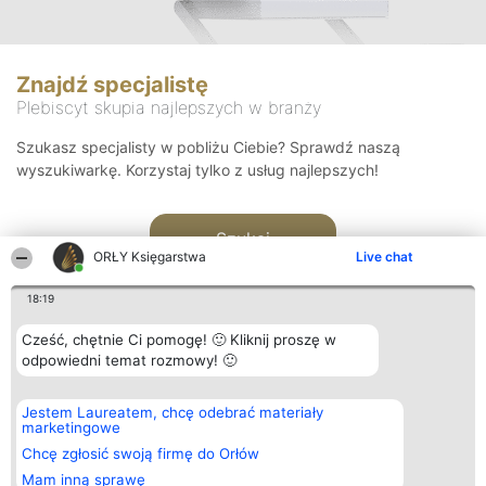
Znajdź specjalistę
Plebiscyt skupia najlepszych w branży
Szukasz specjalisty w pobliżu Ciebie? Sprawdź naszą
wyszukiwarkę. Korzystaj tylko z usług najlepszych!
Szukaj
ORŁY Księgarstwa
Live chat
18:19
Cześć, chętnie Ci pomogę! 🙂 Kliknij proszę w
odpowiedni temat rozmowy! 🙂
Organizator plebiscytu
Plebiscyt
Kontakt
Jestem Laureatem, chcę odebrać materiały
Bright Side Solutions sp. z o.
Laureaci
Kontakt
marketingowe
o. sp. k.
Lista
ul. Ruska 22
wszystkich
Chcę zgłosić swoją firmę do Orłów
Wrocław 50-079
Laureatów
Mam inną sprawę
KRS 0000749100 | Regon
Zasady