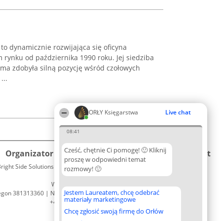
 dynamicznie rozwijająca się oficyna
rynku od października 1990 roku. Jej siedziba
irma zdobyła silną pozycję wśród czołowych
...
ORŁY Księgarstwa
Live chat
08:41
Cześć, chętnie Ci pomogę! 🙂 Kliknij
Organizator plebiscytu
Plebiscyt
Kontakt
proszę w odpowiedni temat
right Side Solutions sp. z o. o. sp. k.
Laureaci
rozmowy! 🙂
Kontakt
ul. Ruska 22
Lista
Wrocław 50-079
wszystkich
Jestem Laureatem, chcę odebrać
egon 381313360 | NIP 8943132676
Laureatów
materiały marketingowe
+48 508 492 400
Zasady
Chcę zgłosić swoją firmę do Orłów
Regulamin
Polityka