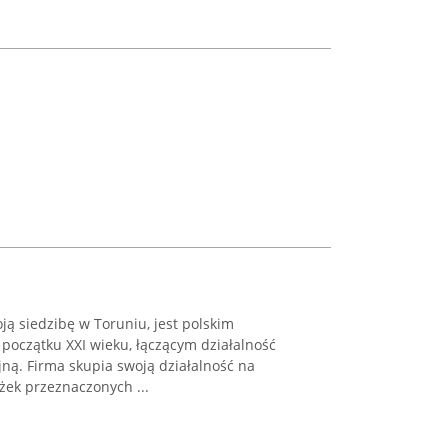
ą siedzibę w Toruniu, jest polskim
oczątku XXI wieku, łączącym działalność
yjną. Firma skupia swoją działalność na
ek przeznaczonych ...