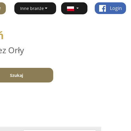
ę
Login
Inne branże
ń
ez Orły
Szukaj