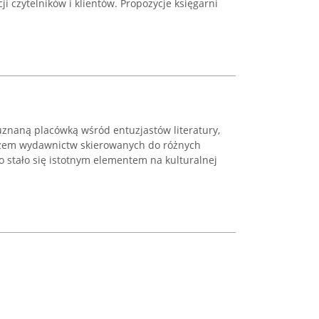
ji czytelników i klientów. Propozycje księgarni
 uznaną placówką wśród entuzjastów literatury,
zem wydawnictw skierowanych do różnych
to stało się istotnym elementem na kulturalnej