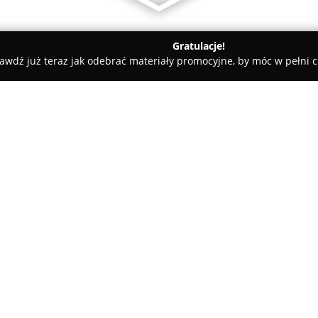
Gratulacje!
awdź już teraz jak odebrać materiały promocyjne, by móc w pełni c
nia Kafka i spółka
O firmie:
Księgarnia
Kafka i Spółka
, dzi
szybko zyskała reputację niez
lokalnej kultury. Powstała z ini
stworzyć przestrzeń nie tylko 
Pokaż więcej >>
uczestnictwa w życiu kultural
rozmów, profesjonalnego dorad
wartościowe reportaże i intere
masowych sklepów, Kafka i Spó