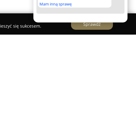
Mam inną sprawę
Sprawdź
ieszyć się sukcesem.
ałająca od 2018 roku na Starówce w Toruniu,
wykłego miejsca o szczególnym znaczeniu dla
cjatywy osób z pasją do literatury, które pragnęły
do sprzedaży książek, ale także do aktywnego
nym miasta. Księgarnia słynie z zaangażowanych
ztwa oraz starannie dobranej oferty obejmującej
sujące powieści graficzne. W odróżnieniu od
łka koncentruje się na wymagającym odbiorcy,