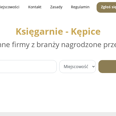
iejscowości
Kontakt
Zasady
Regulamin
Zgłoś si
Księgarnie - Kępice
nne firmy z branży nagrodzone prz