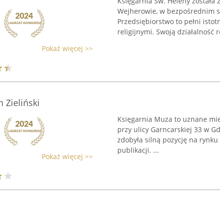
Księgarnia Św. Heleny została 
Wejherowie, w bezpośrednim są
Przedsiębiorstwo to pełni isto
religijnymi. Swoją działalność r
Pokaż więcej >>
 Zieliński
Księgarnia Muza to uznane miej
przy ulicy Garncarskiej 33 w G
zdobyła silną pozycję na rynku 
publikacji. ...
Pokaż więcej >>