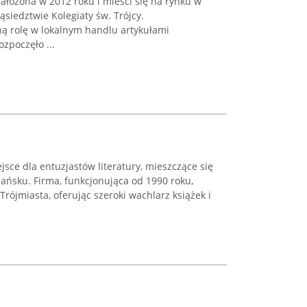
założona w 2012 roku i mieści się na rynku w
siedztwie Kolegiaty św. Trójcy.
tną rolę w lokalnym handlu artykułami
ozpoczęło ...
sce dla entuzjastów literatury, mieszczące się
dańsku. Firma, funkcjonująca od 1990 roku,
Trójmiasta, oferując szeroki wachlarz książek i