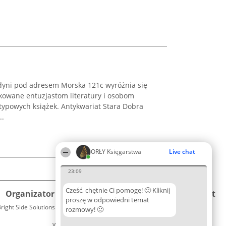
dyni pod adresem Morska 121c wyróżnia się
ykowane entuzjastom literatury i osobom
typowych książek. Antykwariat Stara Dobra
..
ORŁY Księgarstwa
Live chat
23:09
Cześć, chętnie Ci pomogę! 🙂 Kliknij
Organizator plebiscytu
Plebiscyt
Kontakt
proszę w odpowiedni temat
right Side Solutions sp. z o. o. sp. k.
Laureaci
rozmowy! 🙂
Kontakt
ul. Ruska 22
Lista
Wrocław 50-079
wszystkich