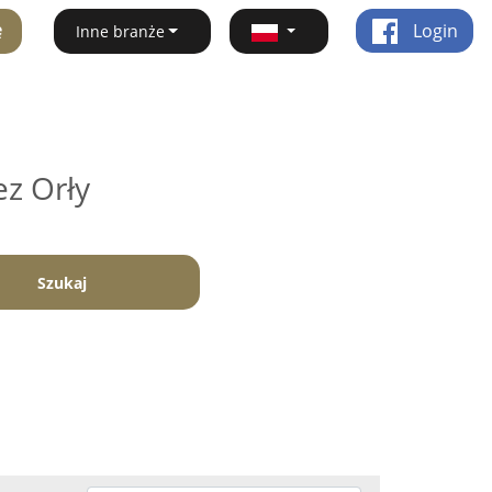
ę
Login
Inne branże
ez Orły
Szukaj