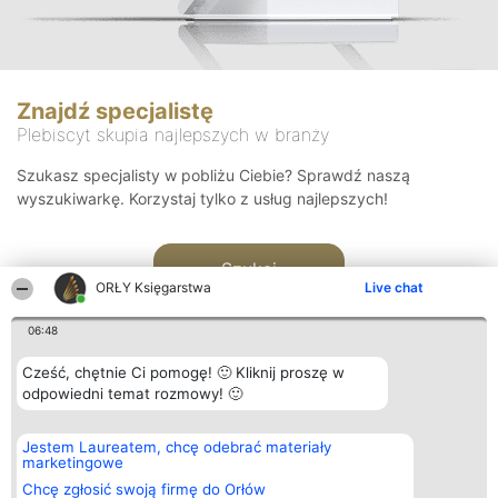
Znajdź specjalistę
Plebiscyt skupia najlepszych w branży
Szukasz specjalisty w pobliżu Ciebie? Sprawdź naszą
wyszukiwarkę. Korzystaj tylko z usług najlepszych!
Szukaj
ORŁY Księgarstwa
Live chat
06:48
Cześć, chętnie Ci pomogę! 🙂 Kliknij proszę w
odpowiedni temat rozmowy! 🙂
Organizator plebiscytu
Plebiscyt
Kontakt
Jestem Laureatem, chcę odebrać materiały
Bright Side Solutions sp. z o.
Laureaci
Kontakt
marketingowe
o. sp. k.
Lista
ul. Ruska 22
wszystkich
Chcę zgłosić swoją firmę do Orłów