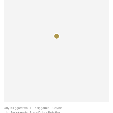
Orły Księgarstwa
Księgarnie - Gdynia
Antykwariat Stara Dobra Książka