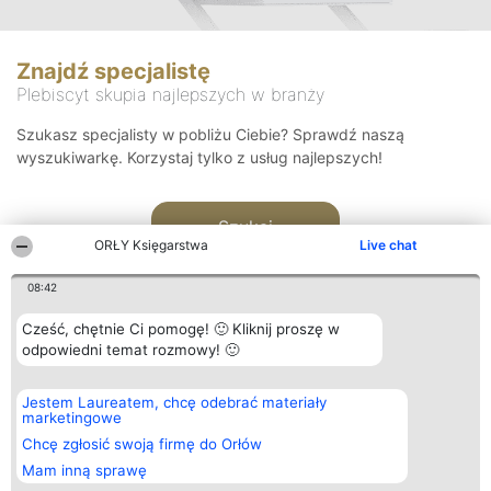
Znajdź specjalistę
Plebiscyt skupia najlepszych w branży
Szukasz specjalisty w pobliżu Ciebie? Sprawdź naszą
wyszukiwarkę. Korzystaj tylko z usług najlepszych!
Szukaj
ORŁY Księgarstwa
Live chat
08:42
Cześć, chętnie Ci pomogę! 🙂 Kliknij proszę w
odpowiedni temat rozmowy! 🙂
Organizator plebiscytu
Plebiscyt
Kontakt
Jestem Laureatem, chcę odebrać materiały
Bright Side Solutions sp. z o.
Laureaci
Kontakt
marketingowe
o. sp. k.
Lista
ul. Ruska 22
wszystkich
Chcę zgłosić swoją firmę do Orłów
Wrocław 50-079
Laureatów
Mam inną sprawę
KRS 0000749100 | Regon
Zasady
381313360 | NIP 8943132676
Regulamin