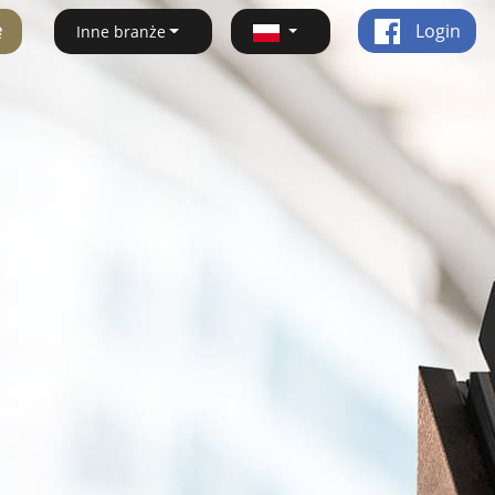
ę
Login
Inne branże