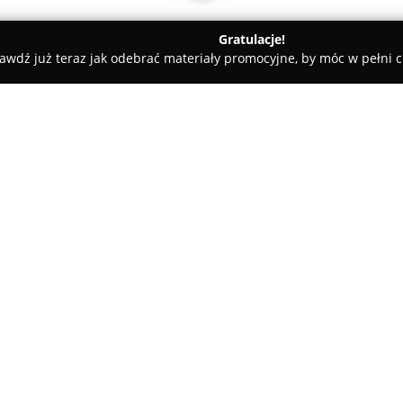
Gratulacje!
awdź już teraz jak odebrać materiały promocyjne, by móc w pełni c
arnia prawnicza Wydawnictwa C.H.Beck
 C.H.Beck
O firmie:
Księgarnia prawnicza prowadzą
uznane centrum sprzedaży lite
koncernu wydawniczego, Wydawn
dostarczaniu publikacji prawni
wachlarz książek dedykowanyc
oraz zawodowym prawnikom.
Dzięki usytuowaniu przy ulicy B
Administracji Uniwersytetu Jag