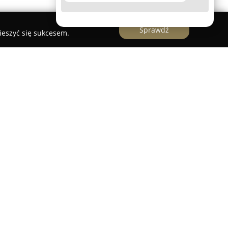
Sprawdź
ieszyć się sukcesem.
ca działalność w Krakowie funkcjonuje jako
ratury z zakresu prawa. Stanowi część większego
ictwa C.H.Beck, które jest jednym z liderów w
czych na polskim rynku. Oferta obejmuje szeroki
h studentom kierunków prawniczych, aplikantom
rackiej 2, w sąsiedztwie Wydziału Prawa i
iellońskiego, placówka jest łatwo dostępna dla