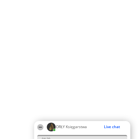
ORŁY Księgarstwa
Live chat
04:20