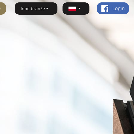
ę
Login
Inne branże