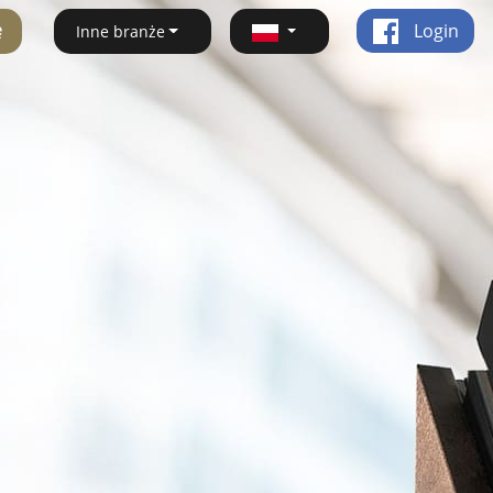
ę
Login
Inne branże