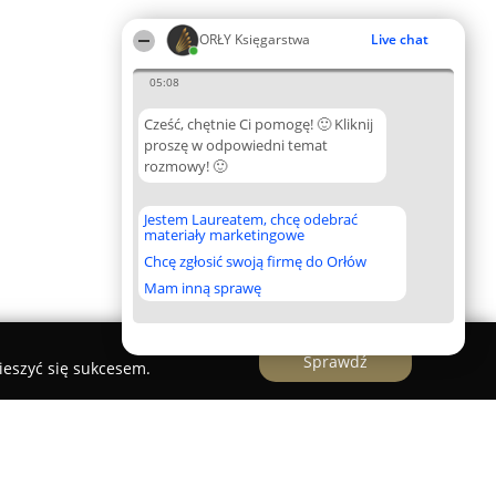
ORŁY Księgarstwa
Live chat
05:08
Cześć, chętnie Ci pomogę! 🙂 Kliknij
proszę w odpowiedni temat
rozmowy! 🙂
Jestem Laureatem, chcę odebrać
materiały marketingowe
Chcę zgłosić swoją firmę do Orłów
Mam inną sprawę
Sprawdź
ieszyć się sukcesem.