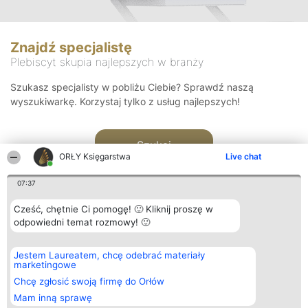
Znajdź specjalistę
Plebiscyt skupia najlepszych w branży
Szukasz specjalisty w pobliżu Ciebie? Sprawdź naszą
wyszukiwarkę. Korzystaj tylko z usług najlepszych!
Szukaj
ORŁY Księgarstwa
Live chat
07:37
Cześć, chętnie Ci pomogę! 🙂 Kliknij proszę w
odpowiedni temat rozmowy! 🙂
Organizator plebiscytu
Plebiscyt
Kontakt
Jestem Laureatem, chcę odebrać materiały
Bright Side Solutions sp. z o.
Laureaci
Kontakt
marketingowe
o. sp. k.
Lista
ul. Ruska 22
wszystkich
Chcę zgłosić swoją firmę do Orłów
Wrocław 50-079
Laureatów
Mam inną sprawę
KRS 0000749100 | Regon
Zasady
381313360 | NIP 8943132676
Regulamin