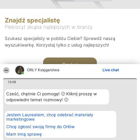
Znajdź specjalistę
Plebiscyt skupia najlepszych w branży
Szukasz specjalisty w pobliżu Ciebie? Sprawdź naszą
wyszukiwarkę. Korzystaj tylko z usług najlepszych!
Szukaj
ORŁY Księgarstwa
Live chat
13:09
Cześć, chętnie Ci pomogę! 🙂 Kliknij proszę w
odpowiedni temat rozmowy! 🙂
Organizator plebiscytu
Plebiscyt
Kontakt
Jestem Laureatem, chcę odebrać materiały
Bright Side Solutions sp. z o.
Laureaci
Kontakt
marketingowe
o. sp. k.
Lista
ul. Ruska 22
wszystkich
Chcę zgłosić swoją firmę do Orłów
Wrocław 50-079
Laureatów
Mam inną sprawę
KRS 0000749100 | Regon
Zasady
381313360 | NIP 8943132676
Regulamin