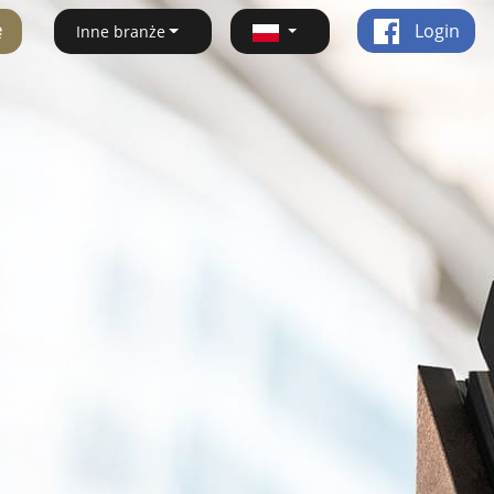
ę
Login
Inne branże