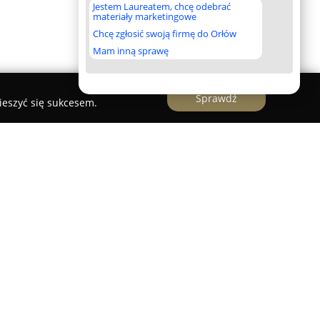
Jestem Laureatem, chcę odebrać
materiały marketingowe
Chcę zgłosić swoją firmę do Orłów
Mam inną sprawę
Sprawdź
ieszyć się sukcesem.
wa
to uznana firma działająca na polskim rynku
tu lat. Przedsiębiorstwo korzysta z
 branży wydawniczej oraz dystrybucyjnej,
ą działalność i budując nowoczesną księgarnię
dzibę oraz centrum logistyczne w Klaudynie, skąd