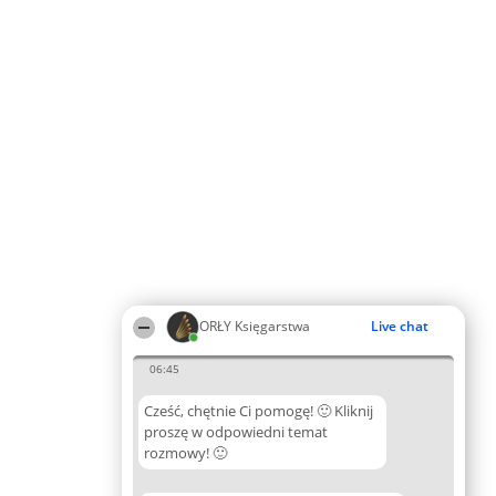
ORŁY Księgarstwa
Live chat
06:45
Cześć, chętnie Ci pomogę! 🙂 Kliknij
proszę w odpowiedni temat
rozmowy! 🙂