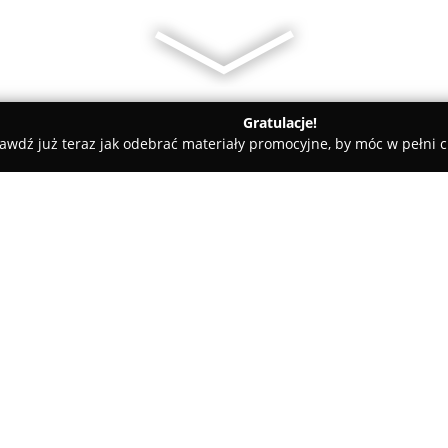
Gratulacje!
awdź już teraz jak odebrać materiały promocyjne, by móc w pełni c
i zachodni
Liber.pl księgarnia internetowa
O firmie:
Liber.pl księgarnia interneto
księgarskim od ponad siedemnas
wieloletniego doświadczenia w
systematycznie rozwijając swoj
Pokaż więcej >>
internetową. Firma posiada sie