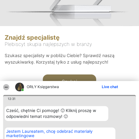
Znajdź specjalistę
Plebiscyt skupia najlepszych w branży
Szukasz specjalisty w pobliżu Ciebie? Sprawdź naszą
wyszukiwarkę. Korzystaj tylko z usług najlepszych!
Szukaj
ORŁY Księgarstwa
Live chat
12:31
Cześć, chętnie Ci pomogę! 🙂 Kliknij proszę w
odpowiedni temat rozmowy! 🙂
Organizator plebiscytu
Plebiscyt
Kontakt
Jestem Laureatem, chcę odebrać materiały
Bright Side Solutions sp. z o.
Laureaci
Kontakt
marketingowe
o. sp. k.
Lista