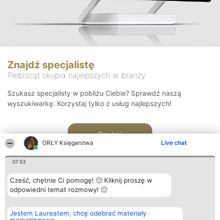
Znajdź specjalistę
Plebiscyt skupia najlepszych w branży
Szukasz specjalisty w pobliżu Ciebie? Sprawdź naszą
wyszukiwarkę. Korzystaj tylko z usług najlepszych!
Szukaj
ORŁY Księgarstwa
Live chat
07:53
Cześć, chętnie Ci pomogę! 🙂 Kliknij proszę w
odpowiedni temat rozmowy! 🙂
Organizator plebiscytu
Plebiscyt
Kontakt
Jestem Laureatem, chcę odebrać materiały
Bright Side Solutions sp. z o.
Laureaci
Kontakt