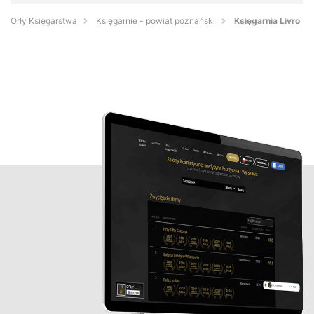
Orły Księgarstwa
Księgarnie - powiat poznański
Księgarnia Livro