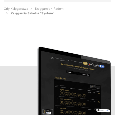
Orły Księgarstwa
Księgarnie - Radom
Księgarnia Szkolna "System"