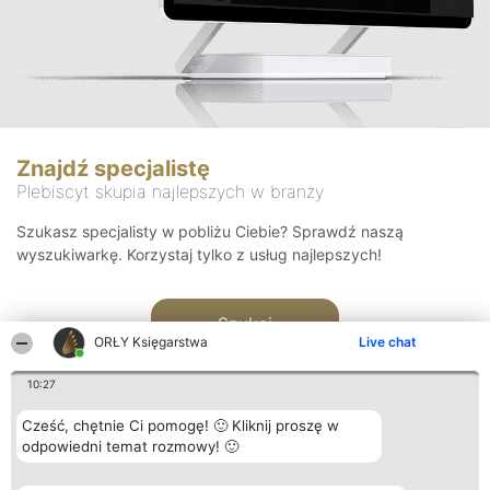
Znajdź specjalistę
Plebiscyt skupia najlepszych w branży
Szukasz specjalisty w pobliżu Ciebie? Sprawdź naszą
wyszukiwarkę. Korzystaj tylko z usług najlepszych!
Szukaj
ORŁY Księgarstwa
Live chat
10:27
Cześć, chętnie Ci pomogę! 🙂 Kliknij proszę w
odpowiedni temat rozmowy! 🙂
Organizator plebiscytu
Plebiscyt
Kontakt