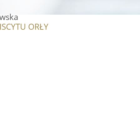
awska
ISCYTU ORŁY