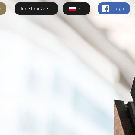
ę
Login
Inne branże