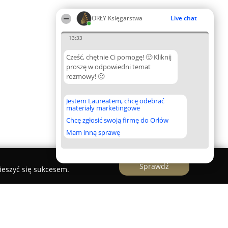
ORŁY Księgarstwa
Live chat
13:33
Cześć, chętnie Ci pomogę! 🙂 Kliknij
proszę w odpowiedni temat
rozmowy! 🙂
Jestem Laureatem, chcę odebrać
materiały marketingowe
Chcę zgłosić swoją firmę do Orłów
Mam inną sprawę
Sprawdź
ieszyć się sukcesem.