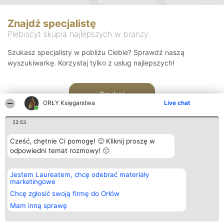
Znajdź specjalistę
Plebiscyt skupia najlepszych w branży
Szukasz specjalisty w pobliżu Ciebie? Sprawdź naszą
wyszukiwarkę. Korzystaj tylko z usług najlepszych!
Szukaj
ORŁY Księgarstwa
Live chat
22:53
Cześć, chętnie Ci pomogę! 🙂 Kliknij proszę w
odpowiedni temat rozmowy! 🙂
Organizator plebiscytu
Plebiscyt
Kontakt
Jestem Laureatem, chcę odebrać materiały
Bright Side Solutions sp. z o.
Laureaci
Kontakt
marketingowe
o. sp. k.
Lista
ul. Ruska 22
wszystkich
Chcę zgłosić swoją firmę do Orłów
Wrocław 50-079
Laureatów
Mam inną sprawę
KRS 0000749100 | Regon
Zasady
381313360 | NIP 8943132676
Regulamin
+48 508 492 400
Polityka