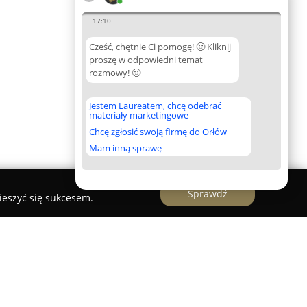
17:10
Cześć, chętnie Ci pomogę! 🙂 Kliknij
proszę w odpowiedni temat
rozmowy! 🙂
Jestem Laureatem, chcę odebrać
materiały marketingowe
Chcę zgłosić swoją firmę do Orłów
Mam inną sprawę
Sprawdź
ieszyć się sukcesem.