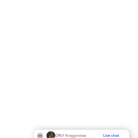
ORŁY Księgarstwa
Live chat