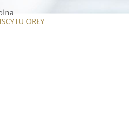
olna
ISCYTU ORŁY