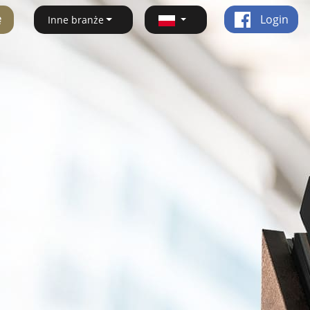
ę
Login
Inne branże