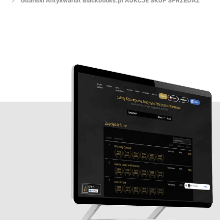
Gdański Antykwariat Blackbooks.pl AUKCJE SKUP SPRZEDAŻ