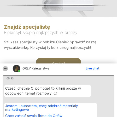
Znajdź specjalistę
Plebiscyt skupia najlepszych w branży
Szukasz specjalisty w pobliżu Ciebie? Sprawdź naszą
wyszukiwarkę. Korzystaj tylko z usług najlepszych!
Szukaj
ORŁY Księgarstwa
Live chat
05:43
Cześć, chętnie Ci pomogę! 🙂 Kliknij proszę w
odpowiedni temat rozmowy! 🙂
Organizator plebiscytu
Plebiscyt
Kontakt
Jestem Laureatem, chcę odebrać materiały
Bright Side Solutions sp. z o.
Laureaci
Kontakt
marketingowe
o. sp. k.
Lista
ul. Ruska 22
wszystkich
Chcę zgłosić swoją firmę do Orłów