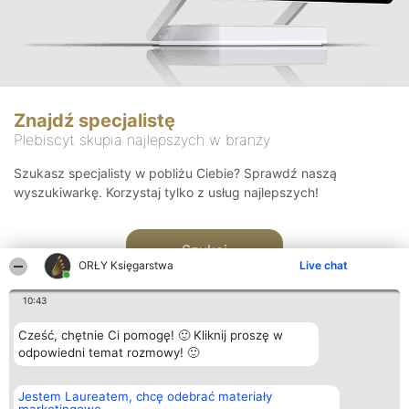
Znajdź specjalistę
Plebiscyt skupia najlepszych w branży
Szukasz specjalisty w pobliżu Ciebie? Sprawdź naszą
wyszukiwarkę. Korzystaj tylko z usług najlepszych!
Szukaj
ORŁY Księgarstwa
Live chat
10:43
Cześć, chętnie Ci pomogę! 🙂 Kliknij proszę w
odpowiedni temat rozmowy! 🙂
Organizator plebiscytu
Plebiscyt
Kontakt
Jestem Laureatem, chcę odebrać materiały
Bright Side Solutions sp. z o.
Laureaci
Kontakt