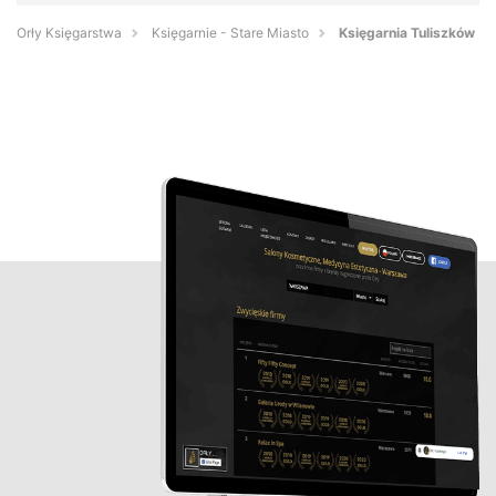
Orły Księgarstwa
Księgarnie - Stare Miasto
Księgarnia Tuliszków