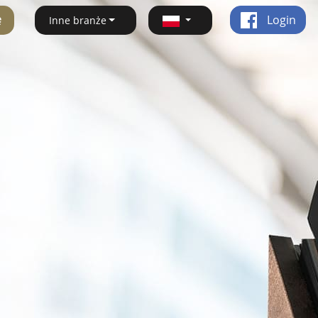
ę
Login
Inne branże