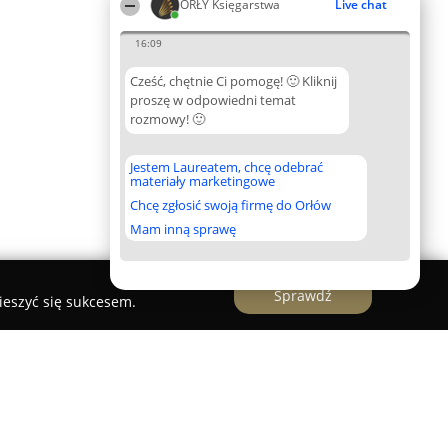
ORŁY Księgarstwa
Live chat
16:09
Cześć, chętnie Ci pomogę! 🙂 Kliknij
proszę w odpowiedni temat
rozmowy! 🙂
Jestem Laureatem, chcę odebrać
materiały marketingowe
Chcę zgłosić swoją firmę do Orłów
Mam inną sprawę
Sprawdź
ieszyć się sukcesem.