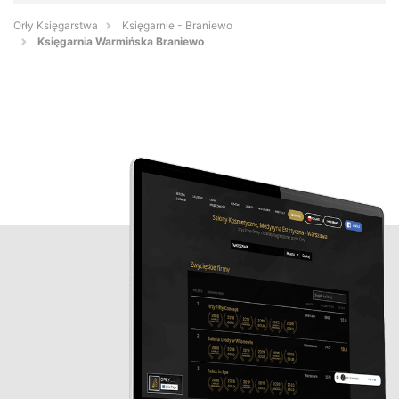
Orły Księgarstwa
Księgarnie - Braniewo
Księgarnia Warmińska Braniewo