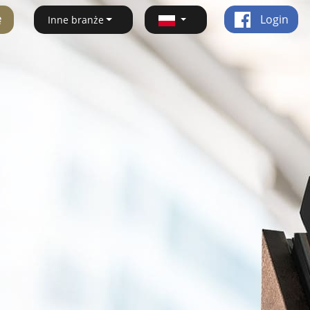
ę
Login
Inne branże