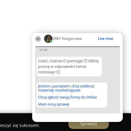
ORŁY Księgarstwa
Live chat
07:36
Cześć, chętnie Ci pomogę! 🙂 Kliknij
proszę w odpowiedni temat
rozmowy! 🙂
Jestem Laureatem, chcę odebrać
materiały marketingowe
Chcę zgłosić swoją firmę do Orłów
Mam inną sprawę
Sprawdź
ieszyć się sukcesem.