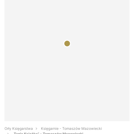
Orły Księgarstwa
Księgarnie - Tomaszów Mazowiecki
„Tania Książka” - Tomaszów Mazowiecki