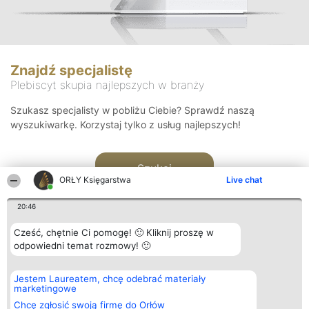
Znajdź specjalistę
Plebiscyt skupia najlepszych w branży
Szukasz specjalisty w pobliżu Ciebie? Sprawdź naszą
wyszukiwarkę. Korzystaj tylko z usług najlepszych!
Szukaj
ORŁY Księgarstwa
Live chat
20:46
Cześć, chętnie Ci pomogę! 🙂 Kliknij proszę w
odpowiedni temat rozmowy! 🙂
Organizator plebiscytu
Plebiscyt
Kontakt
Jestem Laureatem, chcę odebrać materiały
Bright Side Solutions sp. z o.
Laureaci
Kontakt
marketingowe
o. sp. k.
Lista
ul. Ruska 22
wszystkich
Chcę zgłosić swoją firmę do Orłów