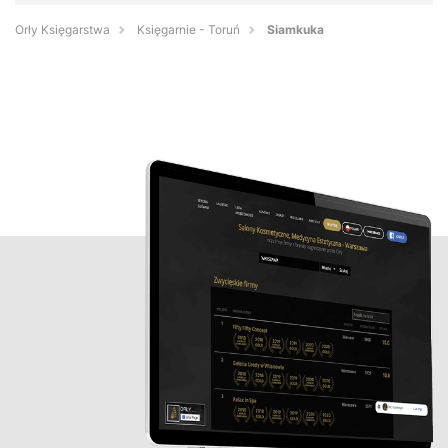
Orły Księgarstwa
Księgarnie - Toruń
Siamkuka