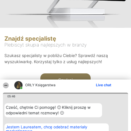
Znajdź specjalistę
Plebiscyt skupia najlepszych w branży
Szukasz specjalisty w pobliżu Ciebie? Sprawdź naszą
wyszukiwarkę. Korzystaj tylko z usług najlepszych!
Szukaj
ORŁY Księgarstwa
Live chat
05:46
Cześć, chętnie Ci pomogę! 🙂 Kliknij proszę w
odpowiedni temat rozmowy! 🙂
Organizator plebiscytu
Plebiscyt
Kontakt
Jestem Laureatem, chcę odebrać materiały
Bright Side Solutions sp. z o.
Laureaci
Kontakt