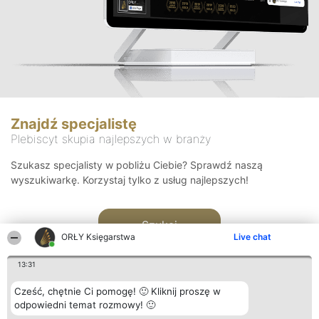
Znajdź specjalistę
Plebiscyt skupia najlepszych w branży
Szukasz specjalisty w pobliżu Ciebie? Sprawdź naszą
wyszukiwarkę. Korzystaj tylko z usług najlepszych!
Szukaj
ORŁY Księgarstwa
Live chat
13:31
Cześć, chętnie Ci pomogę! 🙂 Kliknij proszę w
odpowiedni temat rozmowy! 🙂