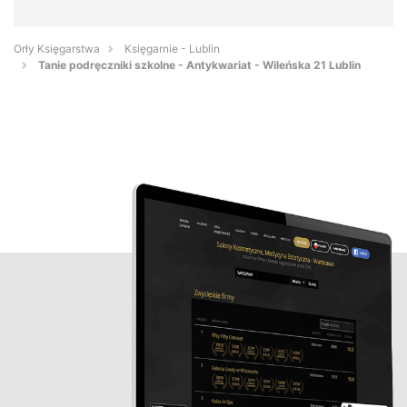
Orły Księgarstwa
Księgarnie - Lublin
Tanie podręczniki szkolne - Antykwariat - Wileńska 21 Lublin