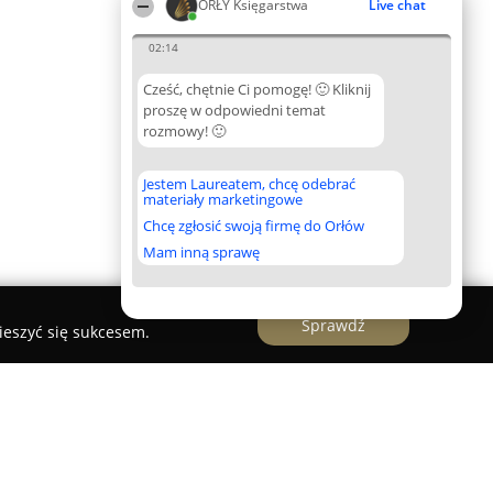
ORŁY Księgarstwa
Live chat
02:14
Cześć, chętnie Ci pomogę! 🙂 Kliknij
proszę w odpowiedni temat
rozmowy! 🙂
Jestem Laureatem, chcę odebrać
materiały marketingowe
Chcę zgłosić swoją firmę do Orłów
Mam inną sprawę
Sprawdź
ieszyć się sukcesem.