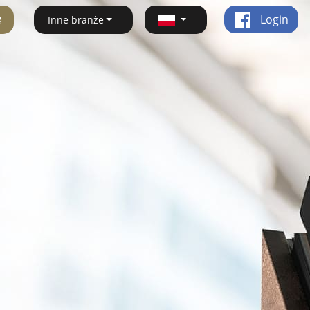
ę
Login
Inne branże