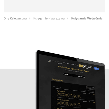
Orły Księgarstwa
Księgarnie - Warszawa
Księgarnia Wytwórnia