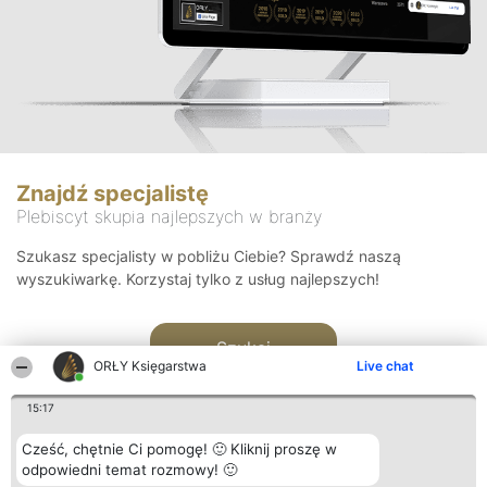
Znajdź specjalistę
Plebiscyt skupia najlepszych w branży
Szukasz specjalisty w pobliżu Ciebie? Sprawdź naszą
wyszukiwarkę. Korzystaj tylko z usług najlepszych!
Szukaj
ORŁY Księgarstwa
Live chat
15:17
Cześć, chętnie Ci pomogę! 🙂 Kliknij proszę w
odpowiedni temat rozmowy! 🙂