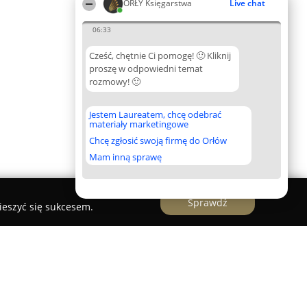
ORŁY Księgarstwa
Live chat
06:33
Cześć, chętnie Ci pomogę! 🙂 Kliknij
proszę w odpowiedni temat
rozmowy! 🙂
Jestem Laureatem, chcę odebrać
materiały marketingowe
Chcę zgłosić swoją firmę do Orłów
Mam inną sprawę
Sprawdź
ieszyć się sukcesem.