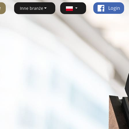
ę
Login
Inne branże