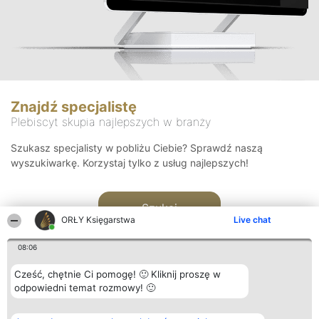
Znajdź specjalistę
Plebiscyt skupia najlepszych w branży
Szukasz specjalisty w pobliżu Ciebie? Sprawdź naszą
wyszukiwarkę. Korzystaj tylko z usług najlepszych!
Szukaj
ORŁY Księgarstwa
Live chat
08:06
Cześć, chętnie Ci pomogę! 🙂 Kliknij proszę w
odpowiedni temat rozmowy! 🙂
Organizator plebiscytu
Plebiscyt
Kontakt