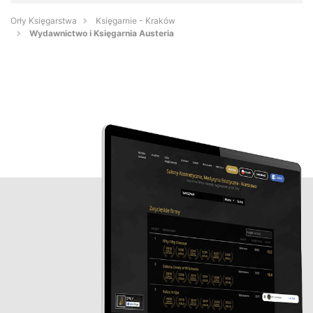
Orły Księgarstwa
Księgarnie - Kraków
Wydawnictwo i Księgarnia Austeria