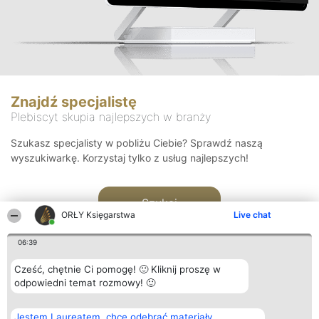
Znajdź specjalistę
Plebiscyt skupia najlepszych w branży
Szukasz specjalisty w pobliżu Ciebie? Sprawdź naszą
wyszukiwarkę. Korzystaj tylko z usług najlepszych!
Szukaj
ORŁY Księgarstwa
Live chat
06:39
Cześć, chętnie Ci pomogę! 🙂 Kliknij proszę w
odpowiedni temat rozmowy! 🙂
Organizator plebiscytu
Plebiscyt
Kontakt
Jestem Laureatem, chcę odebrać materiały
Bright Side Solutions sp. z o.
Laureaci
Kontakt