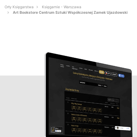
Orły Księgarstwa
Księgarnie - Warszawa
Art Bookstore Centrum Sztuki Współczesnej Zamek Ujazdowski