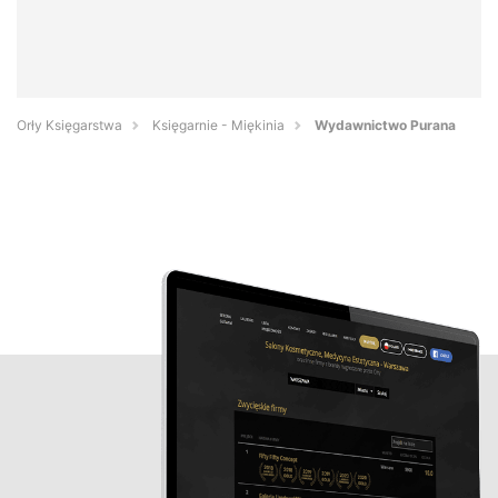
Orły Księgarstwa
Księgarnie - Miękinia
Wydawnictwo Purana