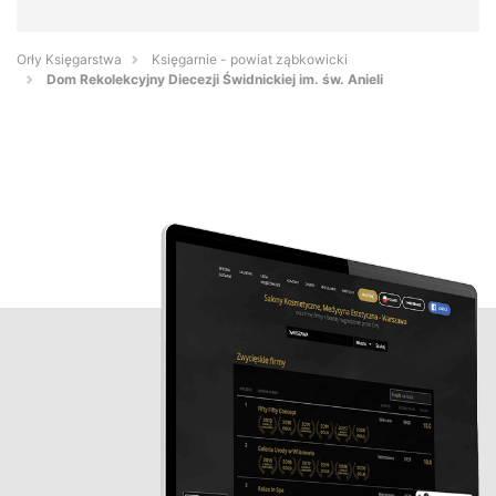
Orły Księgarstwa
Księgarnie - powiat ząbkowicki
Dom Rekolekcyjny Diecezji Świdnickiej im. św. Anieli