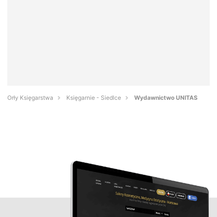
Orły Księgarstwa
Księgarnie - Siedlce
Wydawnictwo UNITAS