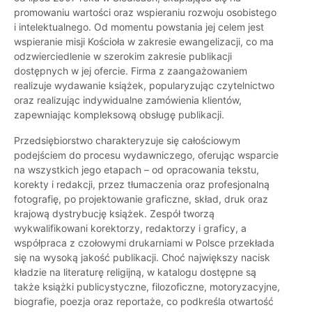
promowaniu wartości oraz wspieraniu rozwoju osobistego
i intelektualnego. Od momentu powstania jej celem jest
wspieranie misji Kościoła w zakresie ewangelizacji, co ma
odzwierciedlenie w szerokim zakresie publikacji
dostępnych w jej ofercie. Firma z zaangażowaniem
realizuje wydawanie książek, popularyzując czytelnictwo
oraz realizując indywidualne zamówienia klientów,
zapewniając kompleksową obsługę publikacji.
Przedsiębiorstwo charakteryzuje się całościowym
podejściem do procesu wydawniczego, oferując wsparcie
na wszystkich jego etapach – od opracowania tekstu,
korekty i redakcji, przez tłumaczenia oraz profesjonalną
fotografię, po projektowanie graficzne, skład, druk oraz
krajową dystrybucję książek. Zespół tworzą
wykwalifikowani korektorzy, redaktorzy i graficy, a
współpraca z czołowymi drukarniami w Polsce przekłada
się na wysoką jakość publikacji. Choć największy nacisk
kładzie na literaturę religijną, w katalogu dostępne są
także książki publicystyczne, filozoficzne, motoryzacyjne,
biografie, poezja oraz reportaże, co podkreśla otwartość