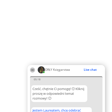
ORŁY Księgarstwa
Live chat
05:18
Cześć, chętnie Ci pomogę! 🙂 Kliknij
proszę w odpowiedni temat
rozmowy! 🙂
Jestem Laureatem, chcę odebrać