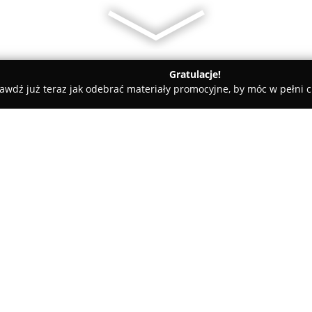
Gratulacje!
awdź już teraz jak odebrać materiały promocyjne, by móc w pełni c
ictwo Aksjomat Toruń
O firmie:
Wydawnictwo Aksjomat
z sied
rozpoznawalnym wydawcą publi
specjalizuje się w przygotowy
materiałów do egzaminów, w t
Pokaż więcej >>
gimnazjalistów oraz maturzyst
dedykowane nauczycielom, ucz