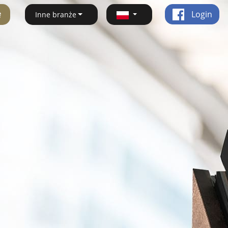
ę
Login
Inne branże