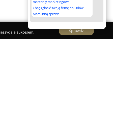
materiały marketingowe
Chcę zgłosić swoją firmę do Orłów
Mam inną sprawę
Sprawdź
ieszyć się sukcesem.
zibą w Toruniu, działające od 1994 roku, jest
kacji matematycznych w Polsce. Firma
waniu różnorodnych podręczników szkolnych,
ym dla uczniów szkół podstawowych,
ów, a także opracowuje pomoce dydaktyczne
niom i studentom. Wydawnictwo przywiązuje