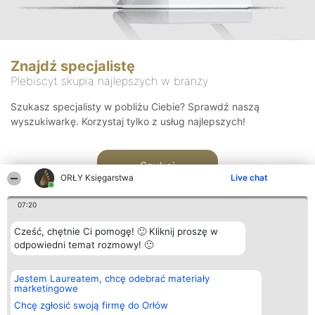
Znajdź specjalistę
Plebiscyt skupia najlepszych w branży
Szukasz specjalisty w pobliżu Ciebie? Sprawdź naszą
wyszukiwarkę. Korzystaj tylko z usług najlepszych!
Szukaj
ORŁY Księgarstwa
Live chat
07:20
Cześć, chętnie Ci pomogę! 🙂 Kliknij proszę w
odpowiedni temat rozmowy! 🙂
Organizator plebiscytu
Plebiscyt
Kontakt
Jestem Laureatem, chcę odebrać materiały
Bright Side Solutions sp. z o.
Laureaci
Kontakt
marketingowe
o. sp. k.
Lista
ul. Ruska 22
wszystkich
Chcę zgłosić swoją firmę do Orłów
Wrocław 50-079
Laureatów