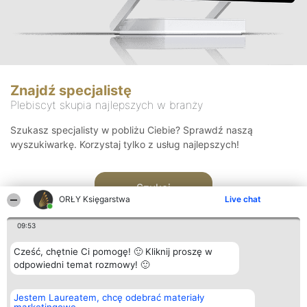
Znajdź specjalistę
Plebiscyt skupia najlepszych w branży
Szukasz specjalisty w pobliżu Ciebie? Sprawdź naszą
wyszukiwarkę. Korzystaj tylko z usług najlepszych!
Szukaj
ORŁY Księgarstwa
Live chat
09:53
Cześć, chętnie Ci pomogę! 🙂 Kliknij proszę w
odpowiedni temat rozmowy! 🙂
Organizator plebiscytu
Plebiscyt
Kontakt
Jestem Laureatem, chcę odebrać materiały
Bright Side Solutions sp. z o.
Laureaci
Kontakt