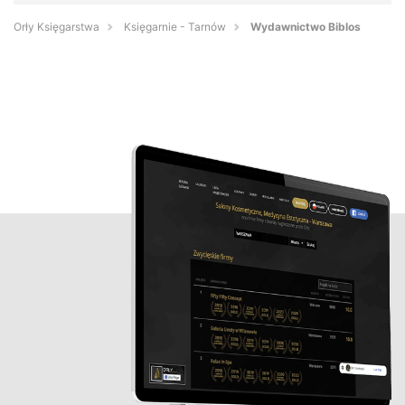
Orły Księgarstwa
Księgarnie - Tarnów
Wydawnictwo Biblos