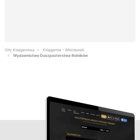
Orły Księgarstwa
Księgarnie - Włocławek
Wydawnictwo Duszpasterstwa Rolników