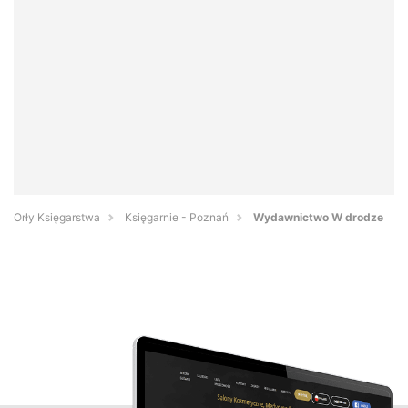
Orły Księgarstwa
Księgarnie - Poznań
Wydawnictwo W drodze