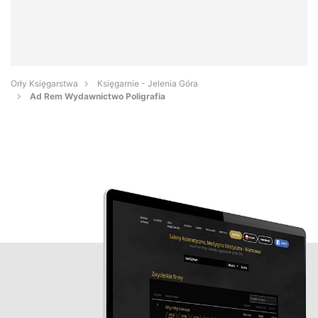
Orły Księgarstwa
Księgarnie - Jelenia Góra
Ad Rem Wydawnictwo Poligrafia