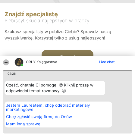
Znajdź specjalistę
Plebiscyt skupia najlepszych w branży
Szukasz specjalisty w pobliżu Ciebie? Sprawdź naszą
wyszukiwarkę. Korzystaj tylko z usług najlepszych!
Szukaj
ORŁY Księgarstwa
Live chat
04:26
Cześć, chętnie Ci pomogę! 🙂 Kliknij proszę w
odpowiedni temat rozmowy! 🙂
Organizator plebiscytu
Plebiscyt
Kontakt
Jestem Laureatem, chcę odebrać materiały
Bright Side Solutions sp. z o.
Laureaci
Kontakt
marketingowe
o. sp. k.
Lista
ul. Ruska 22
wszystkich
Chcę zgłosić swoją firmę do Orłów
Wrocław 50-079
Laureatów
Mam inną sprawę
KRS 0000749100 | Regon
Zasady
381313360 | NIP 8943132676
Regulamin
+48 508 492 400
Polityka