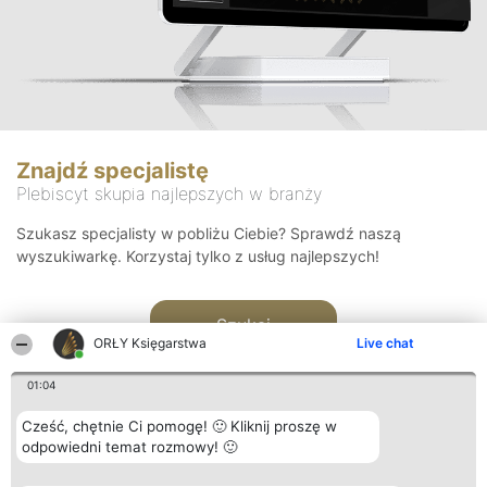
Znajdź specjalistę
Plebiscyt skupia najlepszych w branży
Szukasz specjalisty w pobliżu Ciebie? Sprawdź naszą
wyszukiwarkę. Korzystaj tylko z usług najlepszych!
Szukaj
ORŁY Księgarstwa
Live chat
01:04
Cześć, chętnie Ci pomogę! 🙂 Kliknij proszę w
odpowiedni temat rozmowy! 🙂
Organizator plebiscytu
Plebiscyt
Kontakt