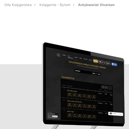
Orły Księgarstwa
Księgarnie - Bytom
Antykwariat Vivarium