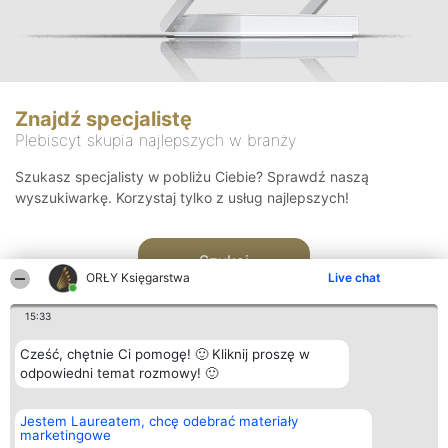
Znajdź specjalistę
Plebiscyt skupia najlepszych w branży
Szukasz specjalisty w pobliżu Ciebie? Sprawdź naszą
wyszukiwarkę. Korzystaj tylko z usług najlepszych!
Szukaj
ORŁY Księgarstwa
Live chat
15:33
Cześć, chętnie Ci pomogę! 🙂 Kliknij proszę w
odpowiedni temat rozmowy! 🙂
Organizator plebiscytu
Plebiscyt
Kontakt
Jestem Laureatem, chcę odebrać materiały
Bright Side Solutions sp. z o.
Laureaci
Kontakt
marketingowe
o. sp. k.
Lista