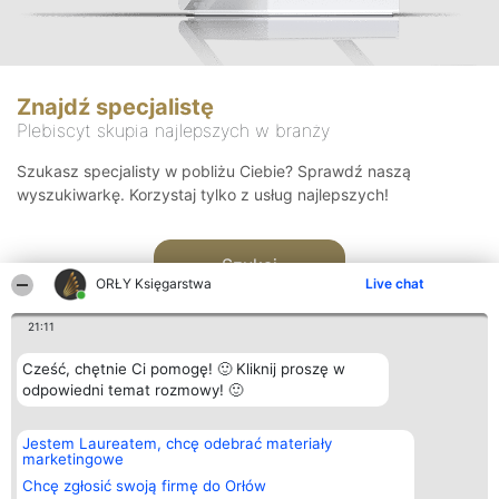
Znajdź specjalistę
Plebiscyt skupia najlepszych w branży
Szukasz specjalisty w pobliżu Ciebie? Sprawdź naszą
wyszukiwarkę. Korzystaj tylko z usług najlepszych!
Szukaj
ORŁY Księgarstwa
Live chat
21:11
Cześć, chętnie Ci pomogę! 🙂 Kliknij proszę w
odpowiedni temat rozmowy! 🙂
Organizator plebiscytu
Plebiscyt
Kontakt
Jestem Laureatem, chcę odebrać materiały
Bright Side Solutions sp. z o.
Laureaci
Kontakt
marketingowe
o. sp. k.
Lista
ul. Ruska 22
wszystkich
Chcę zgłosić swoją firmę do Orłów
Wrocław 50-079
Laureatów