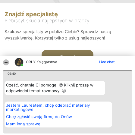
Znajdź specjalistę
Plebiscyt skupia najlepszych w branży
Szukasz specjalisty w pobliżu Ciebie? Sprawdź naszą
wyszukiwarkę. Korzystaj tylko z usług najlepszych!
Szukaj
ORŁY Księgarstwa
Live chat
09:40
Cześć, chętnie Ci pomogę! 🙂 Kliknij proszę w
odpowiedni temat rozmowy! 🙂
Organizator plebiscytu
Plebiscyt
Kontakt
Jestem Laureatem, chcę odebrać materiały
Bright Side Solutions sp. z o.
Laureaci
Kontakt
marketingowe
o. sp. k.
Lista
ul. Ruska 22
wszystkich
Chcę zgłosić swoją firmę do Orłów
Wrocław 50-079
Laureatów
Mam inną sprawę
KRS 0000749100 | Regon
Zasady
381313360 | NIP 8943132676
Regulamin
+48 508 492 400
Polityka